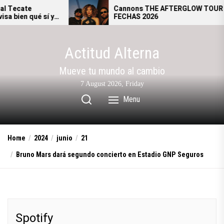
Skip
Cannons THE AFTERGLOW TOUR –
í y
FECHAS 2026
to
al.
the
content
Actitud Alterna
Mueve tu mundo al cambio
7 August 2026, Friday
Menu
Home
2024
junio
21
Bruno Mars dará segundo concierto en Estadio GNP Seguros
Spotify