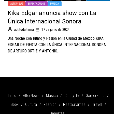
ALTERNEWS
ESPECTÁCULOS
MÚSICA
Kika Edgar anuncia show con La
Única Internacional Sonora
actitudalterna
17 de junio de 2024
Una Noche con Ritmo y Pasión en la Ciudad de México KIKA
EDGAR DE FIESTA CON LA ÚNICA INTERNACIONAL SONORA
DE ARTURO ORTIZ Y ANTONIO...
Inicio
AlterNews
Música
Cine y Tv
GamerZone
Geek
Cultura
Fashion
Restaurantes
Travel
Deportes