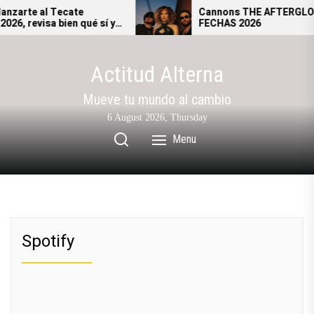
Skip
al Tecate
Cannons THE AFTERGLOW TOUR 
a bien qué sí y
FECHAS 2026
to
sar al festival.
the
content
Actitud Alterna
Mueve tu mundo al cambio
6 August 2026, Thursday
Menu
Spotify