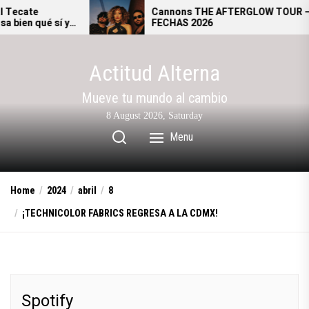
Skip
Cannons THE AFTERGLOW TOUR –
y
FECHAS 2026
to
.
the
content
Actitud Alterna
Mueve tu mundo al cambio
8 August 2026, Saturday
Menu
Home
2024
abril
8
¡TECHNICOLOR FABRICS REGRESA A LA CDMX!
Spotify