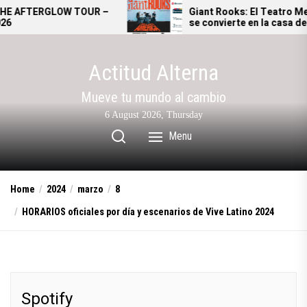
Skip
R –
Giant Rooks: El Teatro Metropólitan
se convierte en la casa del pop
to
alternativo alemán
the
content
Actitud Alterna
Mueve tu mundo al cambio
6 August 2026, Thursday
Menu
Home
2024
marzo
8
HORARIOS oficiales por día y escenarios de Vive Latino 2024
Spotify