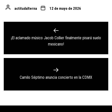
actitudalterna
12 de mayo de 2026
Navegación
de
¡El aclamado músico Jacob Collier finalmente pisará suelo
Previous
entradas
mexicano!
post:
Next
Camilo Séptimo anuncia concierto en la CDMX
post: