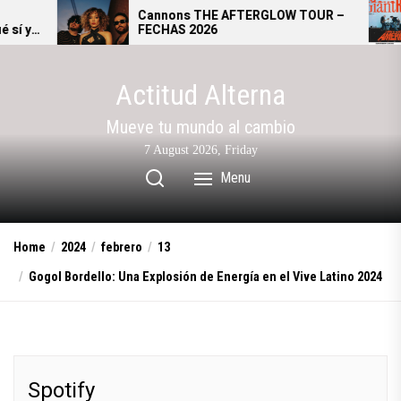
Skip
Cannons THE AFTERGLOW TOUR –
Giant R
FECHAS 2026
se convi
to
alterna
the
content
Actitud Alterna
Mueve tu mundo al cambio
7 August 2026, Friday
Menu
Home
2024
febrero
13
Gogol Bordello: Una Explosión de Energía en el Vive Latino 2024
Spotify