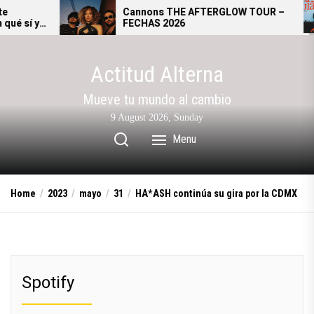
Skip
Cannons THE AFTERGLOW TOUR –
FECHAS 2026
s
to
the
content
Actitud Alterna
Mueve tu mundo al cambio
9 August 2026, Sunday
Menu
Home
2023
mayo
31
HA*ASH continúa su gira por la CDMX
Spotify