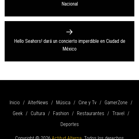
entradas
Nacional
post:
Hello Seahors! dará un concierto imperdible en Ciudad de
Next
México
post:
Inicio
AlterNews
Música
Cine y Tv
GamerZone
Geek
Cultura
Fashion
Restaurantes
Travel
Deportes
Copyright © 2026
Actitud Alterna.
Todos los derechos