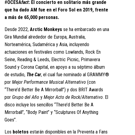
#
OCESA
fact
: El concierto en solitario más grande
que ha dado AM fue en el Foro Sol en 2019, frente
a más de 65,000 personas.
Desde 2022,
Arctic Monkeys
se ha embarcado en una
Gira Mundial alrededor de Europa, Australia,
Norteamérica, Sudamérica y Asia, incluyendo
actuaciones en festivales como Lowlands, Rock En
Seine, Reading & Leeds, Electric Picnic, Primavera
Sound y Corona Capital, en apoyo a su séptimo álbum
de estudio,
The Car
, el cual fue nominado al GRAMMY®
por
Mejor Performance Musical Alternativo
(con
“There’d Better Be A Mirrorball”) y dos BRIT Awards
por
Grupo del Año
y
Mejor Acto de Rock/Alternativo
. El
disco incluye los sencillos “There’d Better Be A
Mirrorball”, “Body Paint” y “Sculptures Of Anything
Goes”.
Los
boletos
estarán disponibles en la Preventa a Fans