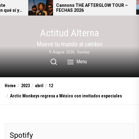
Skip
Cannons THE AFTERGLOW TOUR –
FECHAS 2026
to
the
content
Actitud Alterna
Mueve tu mundo al cambio
9 August 2026, Sunday
Menu
Home
2023
abril
12
Arctic Monkeys regresa a México con invitados especiales
Spotify