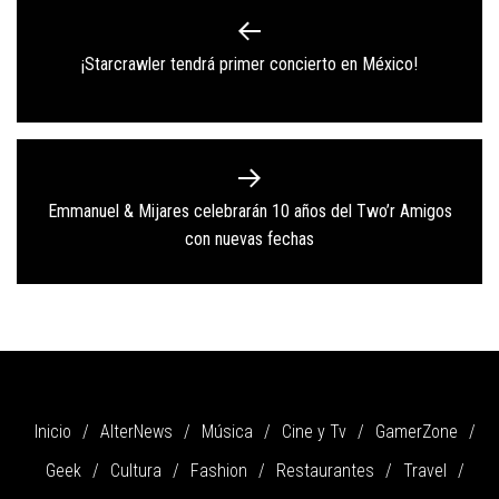
de
Previous
¡Starcrawler tendrá primer concierto en México!
entradas
post:
Emmanuel & Mijares celebrarán 10 años del Two’r Amigos
Next
con nuevas fechas
post:
Inicio
AlterNews
Música
Cine y Tv
GamerZone
Geek
Cultura
Fashion
Restaurantes
Travel