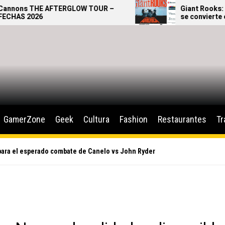
FTERGLOW TOUR –
Giant Rooks: El Teatro Metr
se convierte en la casa del p
alternativo alemán
GamerZone
Geek
Cultura
Fashion
Restaurantes
Tr
para el esperado combate de Canelo vs John Ryder