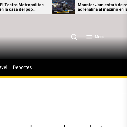
opólitan
Monster Jam estará de regreso con la
op
adrenalina al máximo en la Ciudad de
México
Menu
avel
Deportes