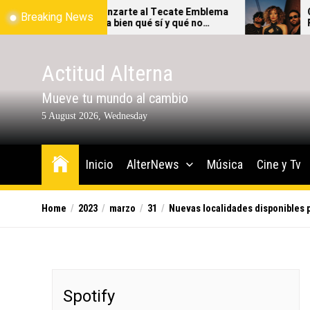
Skip
es de lanzarte al Tecate Emblema
Cannons THE A
Breaking News
6, revisa bien qué sí y qué no
FECHAS 2026
to
rás ingresar al festival.
the
content
Actitud Alterna
Mueve tu mundo al cambio
5 August 2026, Wednesday
Inicio
AlterNews
Música
Cine y Tv
Home
2023
marzo
31
Nuevas localidades disponibles 
Spotify