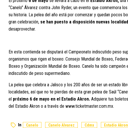
El próximo
6 de mayo
se llevará a cabo en el
Estadio Akron,
una 
“Canelo” Álvarez contra John Ryder, un evento que conmemora los
su historia. La pelea del año está por comenzar y quedan pocos bol
gran celebración,
se han puesto a disposición nuevas localida
desaprovechar.
En esta contienda se disputará el Campeonato indiscutido peso su
organismos que rigen el boxeo: Consejo Mundial de Boxeo, Federac
Boxeo y Organización Mundial de Boxeo. Canelo ha sido campeón e
indiscutido de peso supermediano.
La pelea que celebra a Jalisco y los 200 años de ser un estado lib
localidades, así que no te pierdas de esta gran pelea de Saúl “Cane
el
próximo 6 de mayo en el Estadio Akron.
Adquiere tus boleto
del Estadio Akron o a través de
www.ticketmaster.com.mx
.
In
Canelo
Canelo Alvarez
Cdmx
Estadio Akron