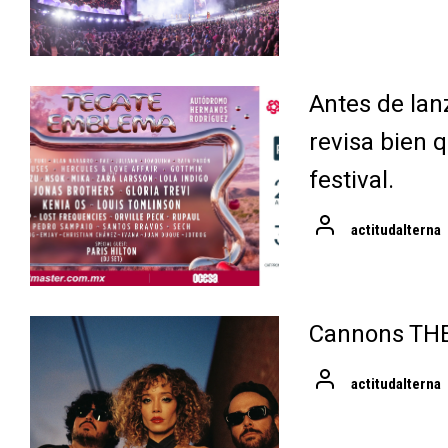
Antes de lan
revisa bien q
festival.
actitudalterna
Cannons TH
actitudalterna