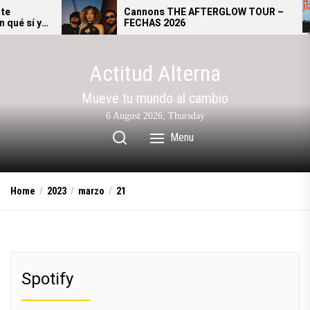
Skip
Cannons THE AFTERGLOW TOUR –
FECHAS 2026
to
the
content
Actitud Alterna
Mueve tu mundo al cambio
6 August 2026, Thursday
Menu
Home
2023
marzo
21
Spotify