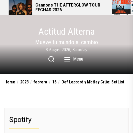
Skip
Cannons THE AFTERGLOW TOUR –
Giant Ro
FECHAS 2026
se convie
to
alternat
the
content
Actitud Alterna
Mueve tu mundo al cambio
8 August 2026, Saturday
Menu
Home
2023
febrero
16
Def Leppard y Mötley Crüe: SetList
Spotify