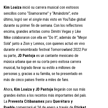
Kim Loaiza
inició su carrera musical con exitosos
sencillos como “Enamorarme” y “Amándote”; este
último, logró ser el
single
más visto en YouTube global
durante su primer fin de semana. Con los reflectores
encima, grandes artistas como Dimitri Vegas y Like
Mike colaboraron con ella en “Do It”, además de “Mejor
Sola” junto a Zion y Lennox, con quienes actuó en vivo
durante el renombrado festival Tomorrowland 2022.Por
su parte,
JD Pantoja
es un cantante mexicano de
música urbana que en su corta pero exitosa carrera
musical, ha logrado llevar su estilo a millones de
personas y, gracias a su familia, se ha presentado en
más de cinco países frente a miles de fans.
Ahora,
Kim Loaiza y JD Pantoja
llegarán con sus más
grandes éxitos a los recintos más importantes del país.
La
Preventa Citibanamex
para
Querétaro y
Puebla
comenzará el 24 de enero a través de
Eticket
.