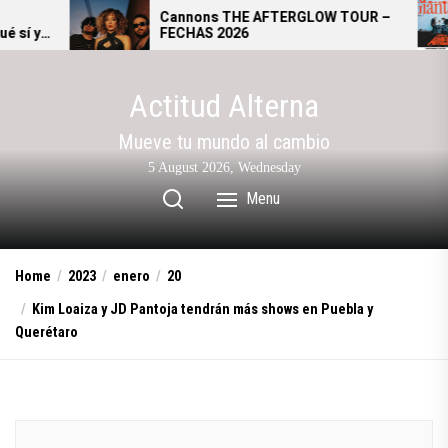
Skip
Cannons THE AFTERGLOW TOUR –
Gia
FECHAS 2026
se 
to
alt
the
content
Actitud Alterna
Mueve tu mundo al cambio
5 August 2026, Wednesday
Menu
Home
2023
enero
20
Kim Loaiza y JD Pantoja tendrán más shows en Puebla y
Querétaro