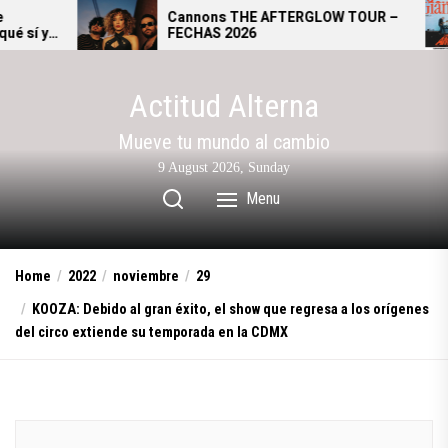
Skip
Cannons THE AFTERGLOW TOUR –
G
FECHAS 2026
s
to
a
the
content
Actitud Alterna
Mueve tu mundo al cambio
9 August 2026, Sunday
Menu
Home
2022
noviembre
29
KOOZA: Debido al gran éxito, el show que regresa a los orígenes
del circo extiende su temporada en la CDMX