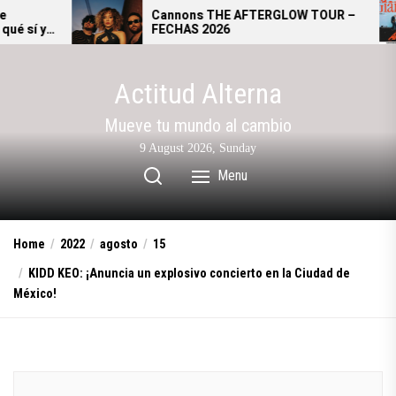
Skip
Cannons THE AFTERGLOW TOUR –
Gi
FECHAS 2026
se
to
al
the
content
Actitud Alterna
Mueve tu mundo al cambio
9 August 2026, Sunday
Menu
Home
2022
agosto
15
KIDD KEO: ¡Anuncia un explosivo concierto en la Ciudad de
México!