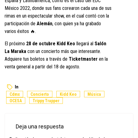
España y Latinoamérica, como es el caso del EDC
México 2022, donde sus fans corearon cada una de sus
rimas en un espectacular show, en el cual contó con la
participación de
Alemán
, con quien ya ha grabado
varios éxitos 🔥.
El próximo
28 de octubre Kidd Keo
llegará al
Salón
La Maraka
con un concierto más que interesante.
Adquiere tus boletos a través de
Ticketmaster
en la
venta general a partir del 18 de agosto.
In
Cdmx
Concierto
Kidd Keo
Música
OCESA
Trippy Trapper
Deja una respuesta