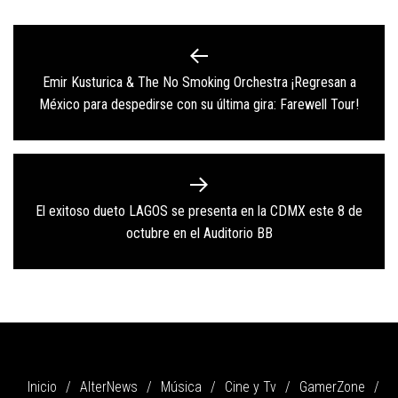
Navegación
de
Emir Kusturica & The No Smoking Orchestra ¡Regresan a
Previous
entradas
México para despedirse con su última gira: Farewell Tour!
post:
El exitoso dueto LAGOS se presenta en la CDMX este 8 de
Next
octubre en el Auditorio BB
post:
Inicio
AlterNews
Música
Cine y Tv
GamerZone