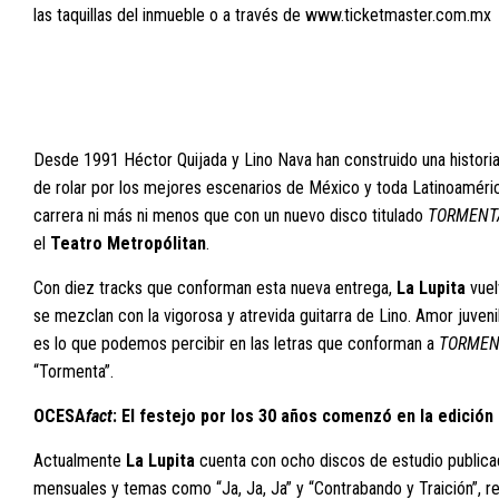
las taquillas del inmueble o a través de
www.ticketmaster.com.mx
Desde 1991 Héctor Quijada y Lino Nava han construido una historia
de rolar por los mejores escenarios de México y toda Latinoaméri
carrera ni más ni menos que con un nuevo disco titulado
TORMENT
el
Teatro Metropólitan
.
Con diez tracks que conforman esta nueva entrega,
La Lupita
vuel
se mezclan con la vigorosa y atrevida guitarra de Lino. Amor juvenil
es lo que podemos percibir en las letras que conforman a
TORMEN
“Tormenta”.
OCESA
fact
: El festejo por los 30 años comenzó en la edición 
Actualmente
La Lupita
cuenta con ocho discos de estudio publica
mensuales y temas como “Ja, Ja, Ja” y “Contrabando y Traición”, r