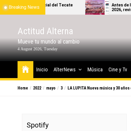
Skip
pa oficial del Tecate
Antes de lanzarte al Tecat
Breaking News
!
2026, revisa bien qué sí y q
to
podrás ingresar al festival.
the
content
Actitud Alterna
Mueve tu mundo al cambio
4 August 2026, Tuesday
Inicio
AlterNews
Música
Cine y Tv
Home
2022
mayo
3
LA LUPITA Nueva música y 30 años 
Spotify