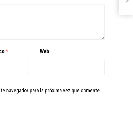
re
ico
*
Web
ste navegador para la próxima vez que comente.