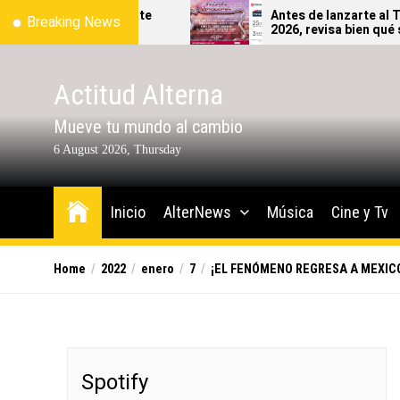
Skip
Tecate
Antes de lanzarte al Tecate Emblema
Breaking News
2026, revisa bien qué sí y qué no
to
podrás ingresar al festival.
the
content
Actitud Alterna
Mueve tu mundo al cambio
6 August 2026, Thursday
Inicio
AlterNews
Música
Cine y Tv
Home
2022
enero
7
¡EL FENÓMENO REGRESA A MEXICO! 
Spotify