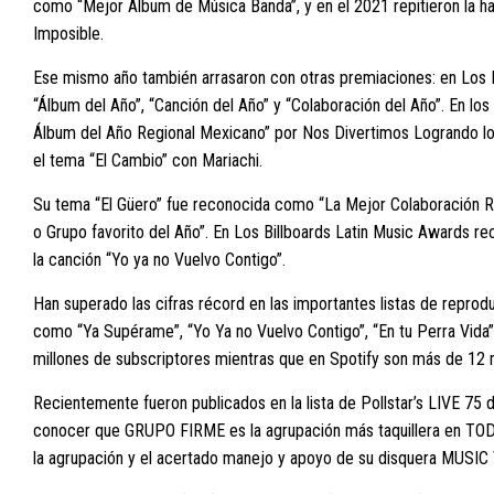
como “Mejor Álbum de Música Banda”, y en el 2021 repitieron la 
Imposible.
Ese mismo año también arrasaron con otras premiaciones: en Los
“Álbum del Año”, “Canción del Año” y “Colaboración del Año”. En l
Álbum del Año Regional Mexicano” por Nos Divertimos Logrando lo 
el tema “El Cambio” con Mariachi.
Su tema “El Güero” fue reconocida como “La Mejor Colaboración 
o Grupo favorito del Año”. En Los Billboards Latin Music Awards re
la canción “Yo ya no Vuelvo Contigo”.
Han superado las cifras récord en las importantes listas de repro
como “Ya Supérame”, “Yo Ya no Vuelvo Contigo”, “En tu Perra Vid
millones de subscriptores mientras que en Spotify son más de 12 
Recientemente fueron publicados en la lista de Pollstar’s LIVE 75 d
conocer que GRUPO FIRME es la agrupación más taquillera en TOD
la agrupación y el acertado manejo y apoyo de su disquera MUSIC 