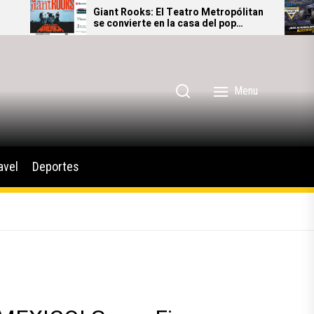
Giant Rooks: El Teatro Metropólitan
Monster Jam 
se convierte en la casa del pop
adrenalina al
alternativo alemán
México
Menu
avel
Deportes