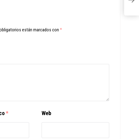
¡G
obligatorios están marcados con
*
ico
*
Web