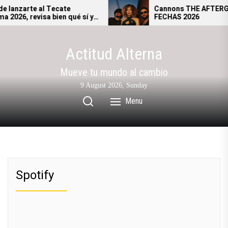
Skip
anzarte al Tecate
Cannons THE AFTERGLO
26, revisa bien qué sí y
FECHAS 2026
to
rás ingresar al festival.
the
content
Actitud Alterna
Mueve tu mundo al cambio
9 August 2026, Sunday
Menu
Spotify