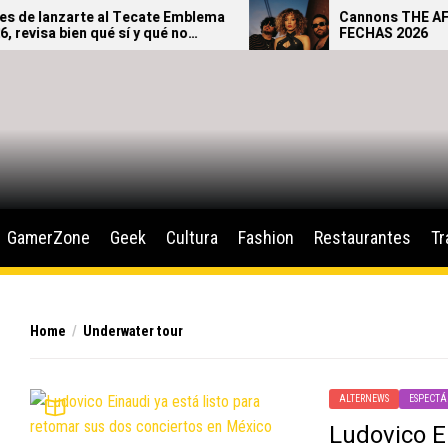
e lanzarte al Tecate Emblema
Cannons THE AFTER
visa bien qué sí y qué no
FECHAS 2026
ngresar al festival.
GamerZone
Geek
Cultura
Fashion
Restaurantes
Tr
Home
Underwater tour
ALTERNEWS
ESPECTÁ
Ludovico Ei