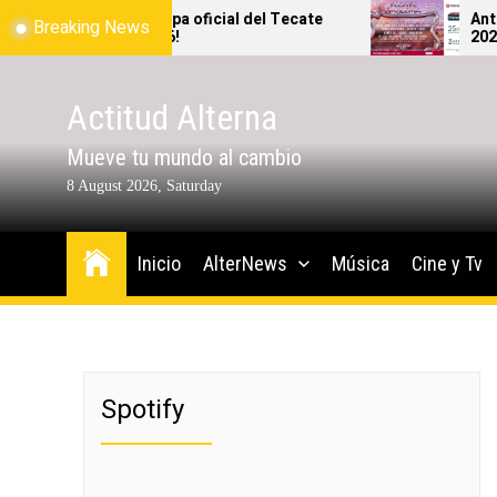
Skip
¡Ya salió el mapa oficial del Tecate
Antes d
Breaking News
Emblema 2026!
2026, re
to
podrás i
the
content
Actitud Alterna
Mueve tu mundo al cambio
8 August 2026, Saturday
Inicio
AlterNews
Música
Cine y Tv
Spotify