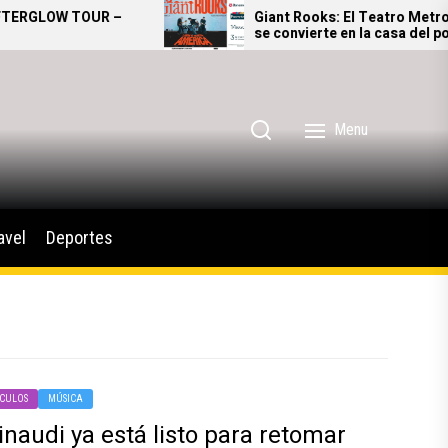
GLOW TOUR –
Giant Rooks: El Teatro Metropóli
se convierte en la casa del pop
alternativo alemán
Menu
avel
Deportes
CULOS
MÚSICA
naudi ya está listo para retomar