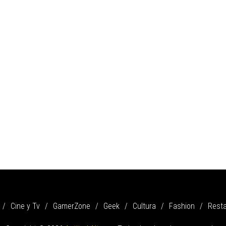
Cine y Tv
GamerZone
Geek
Cultura
Fashion
Rest