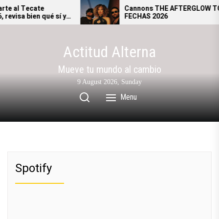
Skip
e al Tecate
Cannons THE AFTERGLOW TOU
visa bien qué sí y
FECHAS 2026
to
gresar al festival.
the
content
Actitud Alterna
Mueve tu mundo al cambio
9 August 2026, Sunday
Menu
Spotify