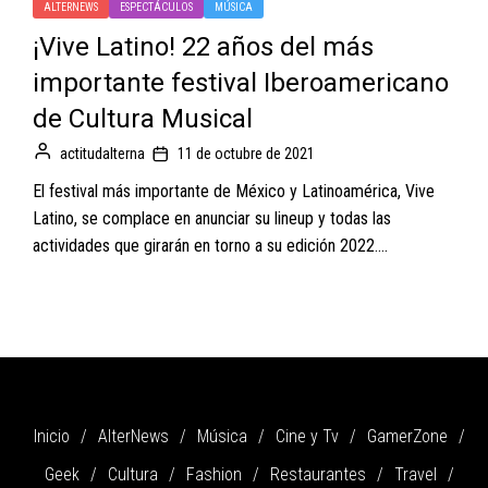
ALTERNEWS
ESPECTÁCULOS
MÚSICA
¡Vive Latino! 22 años del más
importante festival Iberoamericano
de Cultura Musical
actitudalterna
11 de octubre de 2021
El festival más importante de México y Latinoamérica, Vive
Latino, se complace en anunciar su lineup y todas las
actividades que girarán en torno a su edición 2022....
Inicio
AlterNews
Música
Cine y Tv
GamerZone
Geek
Cultura
Fashion
Restaurantes
Travel