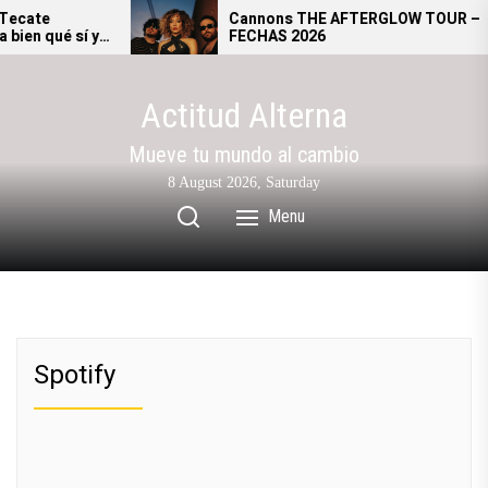
Skip
ecate
Cannons THE AFTERGLOW TOUR –
ien qué sí y
FECHAS 2026
to
al festival.
the
content
Actitud Alterna
Mueve tu mundo al cambio
8 August 2026, Saturday
Menu
Spotify