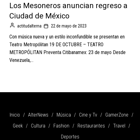
Los Mesoneros anuncian regreso a
Ciudad de México
actitudalterna
22 de mayo de 2023
Con música nueva y un estilo inconfundible se presentan en
Teatro Metropólitan 19 DE OCTUBRE – TEATRO
METROPÓLITAN Preventa Citibanamex: 23 de mayo Desde
Venezuela,...
Inicio
AlterNews
Música
Cine y Tv
GamerZone
Geek
Cultura
Fashion
Restaurantes
Travel
Deportes