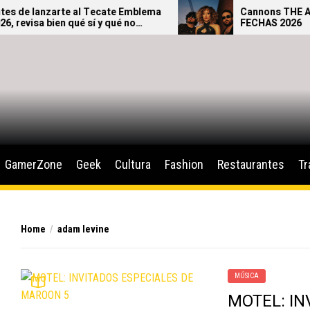
 de lanzarte al Tecate Emblema
Cannons THE AFT
revisa bien qué sí y qué no
FECHAS 2026
 ingresar al festival.
GamerZone
Geek
Cultura
Fashion
Restaurantes
Tr
Home
adam levine
MÚSICA
MOTEL: I