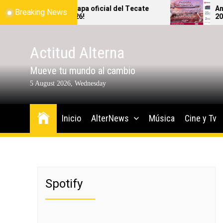
Skip
¡Ya salió el mapa oficial del Tecate
Antes
Breaking News
Emblema 2026!
2026, 
to
podrás
the
content
Actitud Alterna
Mueve tu mundo al cambio
5 August 2026, Wednesday
Inicio
AlterNews
Música
Cine y Tv
Spotify