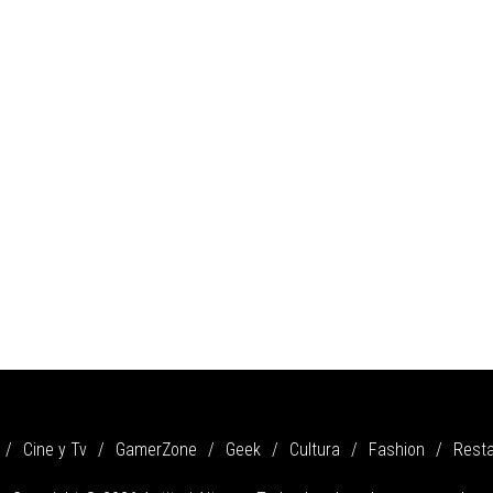
Cine y Tv
GamerZone
Geek
Cultura
Fashion
Rest