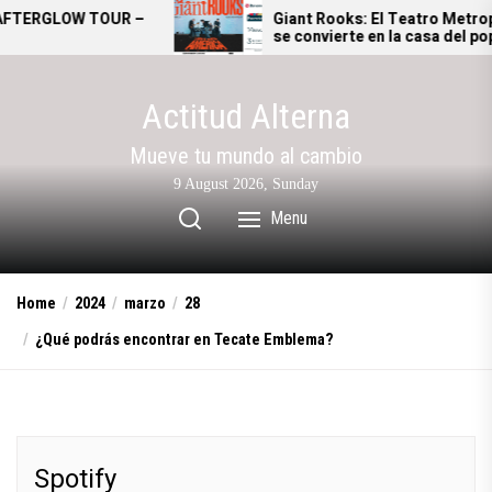
Skip
OUR –
Giant Rooks: El Teatro Metropólitan
se convierte en la casa del pop
to
alternativo alemán
the
content
Actitud Alterna
Mueve tu mundo al cambio
9 August 2026, Sunday
Menu
Home
2024
marzo
28
¿Qué podrás encontrar en Tecate Emblema?
Spotify