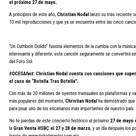
el próximo 27 de mayo.
A principios de este año,
Christian Nodal
lanzó su más reciente se
10 mil reproducciones y que ya se encuentra entre las cinco cancio
“Un Cumbión Dolido” fusiona elementos de la cumbia con la música
interesante y diferente; esta canción seguramente se convertirá e
del Foro Sol.
#
OCESA
fact
: Christian Nodal cuenta con canciones que supe
el caso de “Botella Tras Botella”.
Con más de 20 millones de oyentes mensuales en plataformas y var
más populares del momento,
Christian Nodal
ha demostrado que es
para pisar uno de los escenarios más importantes de nuestro país.
No te pierdas de este concierto histórico el próximo
27 de mayo e
la
Gran Venta HSBC el 27 y 28 de marzo
, y un día después los po
través de
www.ticketmaster.com.mx
.