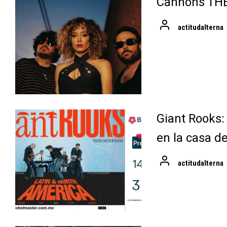
Cannons TH
actitudalterna
Giant Rooks:
en la casa d
actitudalterna