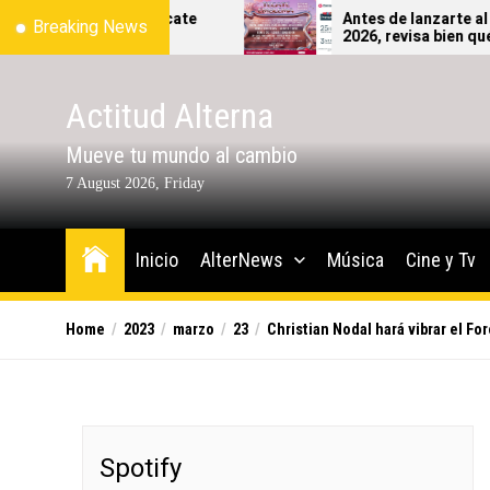
Skip
ial del Tecate
Antes de lanzarte al Tecate Embl
Breaking News
2026, revisa bien qué sí y qué no
to
podrás ingresar al festival.
the
content
Actitud Alterna
Mueve tu mundo al cambio
7 August 2026, Friday
Inicio
AlterNews
Música
Cine y Tv
Home
2023
marzo
23
Christian Nodal hará vibrar el Fo
Spotify