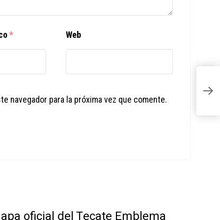
ico
*
Web
R
c
ste navegador para la próxima vez que comente.
 mapa oficial del Tecate Emblema