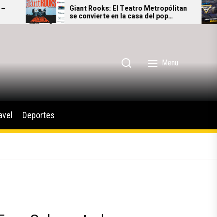
Giant Rooks: El Teatro Metropólitan
Monst
se convierte en la casa del pop
adren
alternativo alemán
Méxi
Menu
avel
Deportes