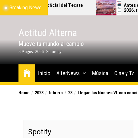
Skip
el mapa oficial del Tecate
Antes de lanzarte al 
Breaking News
2026!
2026, revisa bien qué s
to
podrás ingresar al fest
the
content
Actitud Alterna
Mueve tu mundo al cambio
8 August 2026, Saturday
Inicio
AlterNews
Música
Cine y Tv
Home
2023
febrero
28
Llegan las Noches VL con conci
Spotify