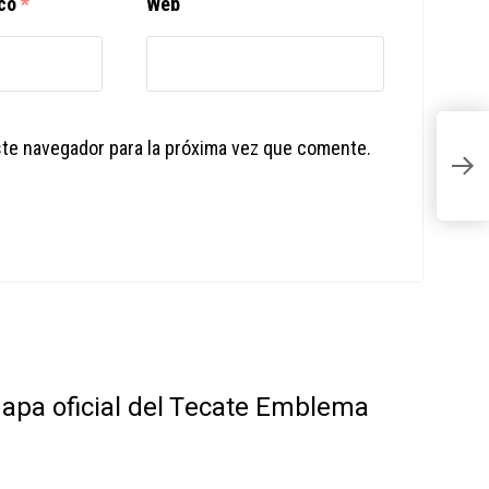
ico
*
Web
ste navegador para la próxima vez que comente.
X
p
 mapa oficial del Tecate Emblema