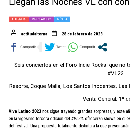
Llegan las Noches VL con conc
ALTERNEWS
ESPECTÁCULOS
MÚSICA
actitudalterna
28 de febrero de 2023
Seis conciertos en el Foro Indie Rocks! que no 
#VL23
Resorte, Coque Malla, Los Santos Inocentes, Las 
Venta General: 1º 
Vive Latino 2023
nos sigue trayendo grandes sorpresas, y este a
en la vigésimo tercera edición del
#VL23,
ofrecerán shows en el e
del festival. Una propuesta totalmente distinta a la que presentará