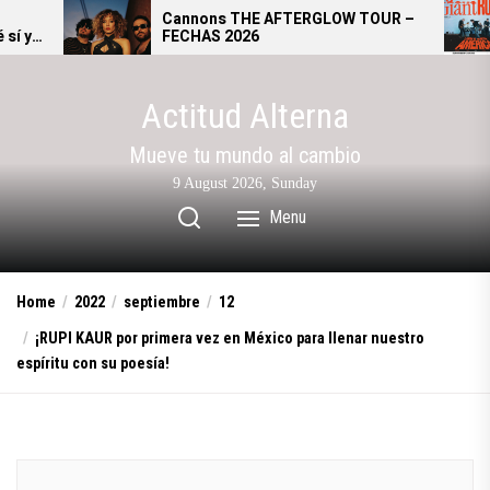
Skip
Cannons THE AFTERGLOW TOUR –
Giant
FECHAS 2026
se co
to
alter
the
content
Actitud Alterna
Mueve tu mundo al cambio
9 August 2026, Sunday
Menu
Home
2022
septiembre
12
¡RUPI KAUR por primera vez en México para llenar nuestro
espíritu con su poesía!