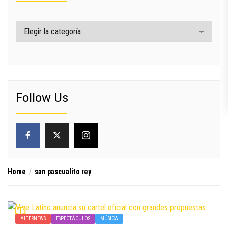
Categorías
Follow Us
Home
san pascualito rey
ALTERNEWS
ESPECTÁCULOS
MÚSICA