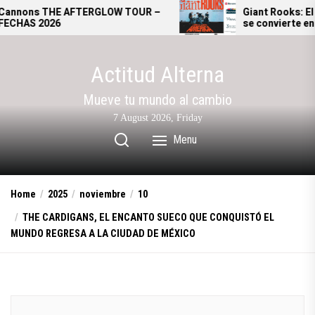
Skip
E AFTERGLOW TOUR –
Giant Rooks: El Teatro Met
6
se convierte en la casa del 
to
alternativo alemán
the
content
Actitud Alterna
Mueve tu mundo al cambio
7 August 2026, Friday
Menu
Home
2025
noviembre
10
THE CARDIGANS, EL ENCANTO SUECO QUE CONQUISTÓ EL
MUNDO REGRESA A LA CIUDAD DE MÉXICO