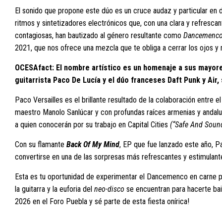
El sonido que propone este dúo es un cruce audaz y particular en d
ritmos y sintetizadores electrónicos que, con una clara y refresca
contagiosas, han bautizado al género resultante como
Dancemenc
2021, que nos ofrece una mezcla que te obliga a cerrar los ojos y
OCESAfact: El nombre artístico es un homenaje a sus mayores 
guitarrista Paco De Lucía y el dúo franceses Daft Punk y Air,
Paco Versailles es el brillante resultado de la colaboración entre e
maestro Manolo Sanlúcar y con profundas raíces armenias y andal
a quien conocerán por su trabajo en Capital Cities
(“Safe And Sound
Con su flamante
Back Of My Mind
, EP que fue lanzado este año, Pa
convertirse en una de las sorpresas más refrescantes y estimulant
Esta es tu oportunidad de experimentar el Dancemenco en carne p
la guitarra y la euforia del
neo-disco
se encuentran para hacerte bail
2026 en el Foro Puebla y sé parte de esta fiesta onírica!