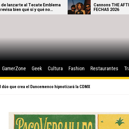
te Emblema
Cannons THE AFTERGLOW TOUR –
ué no
FECHAS 2026
GamerZone
Geek
Cultura
Fashion
Restaurantes
Tr
 dúo que crea el Dancemenco hipnotizará la CDMX