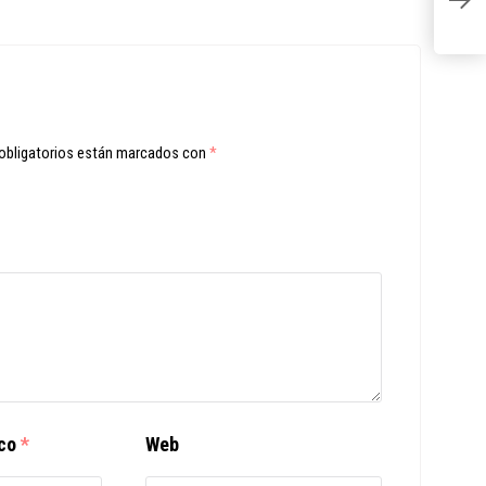
p
obligatorios están marcados con
*
ico
*
Web