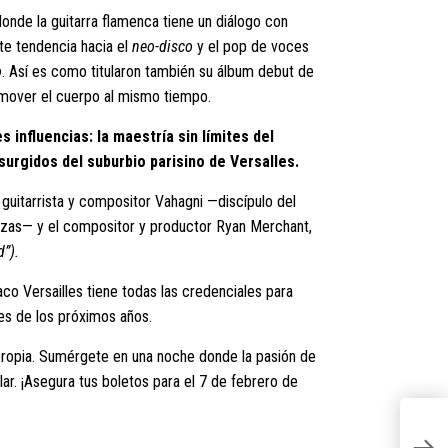
onde la guitarra flamenca tiene un diálogo con
nte tendencia hacia el
neo-disco
y el pop de voces
o
. Así es como titularon también su álbum debut de
 mover el cuerpo al mismo tiempo.
influencias: la maestría sin límites del
 surgidos del suburbio parisino de Versalles.
l guitarrista y compositor Vahagni —discípulo del
uzas— y el compositor y productor Ryan Merchant,
”).
co Versailles tiene todas las credenciales para
es de los próximos años.
ropia. Sumérgete en una noche donde la pasión de
ar. ¡Asegura tus boletos para el 7 de febrero de
L
y 