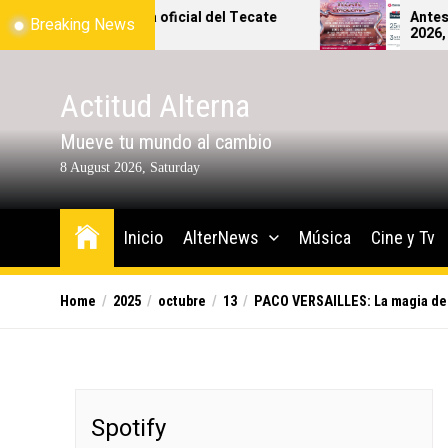
Skip
pa oficial del Tecate
Antes de lanzarte al Teca
Breaking News
!
2026, revisa bien qué sí y q
to
podrás ingresar al festival.
the
content
Actitud Alterna
Mueve tu mundo al cambio
8 August 2026, Saturday
Inicio
AlterNews
Música
Cine y Tv
Home
2025
octubre
13
PACO VERSAILLES: La magia del
Spotify