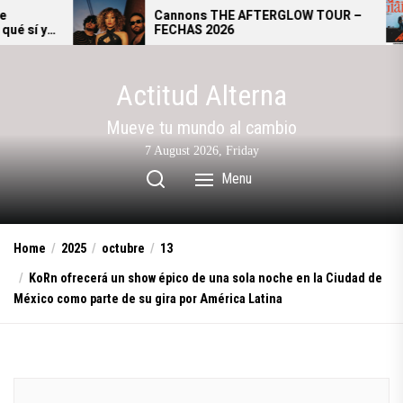
Skip
Cannons THE AFTERGLOW TOUR –
Gia
FECHAS 2026
se 
to
alt
the
content
Actitud Alterna
Mueve tu mundo al cambio
7 August 2026, Friday
Menu
Home
2025
octubre
13
KoRn ofrecerá un show épico de una sola noche en la Ciudad de
México como parte de su gira por América Latina