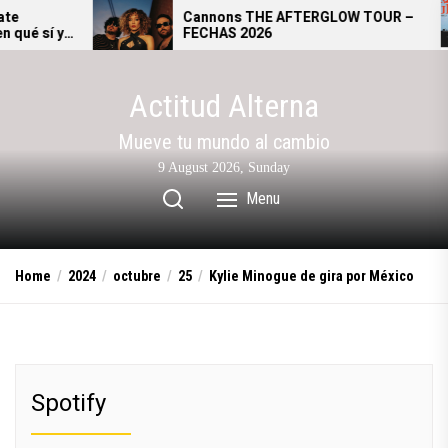
Skip
Cannons THE AFTERGLOW TOUR –
FECHAS 2026
to
the
content
Actitud Alterna
Mueve tu mundo al cambio
9 August 2026, Sunday
Menu
Home
2024
octubre
25
Kylie Minogue de gira por México
Spotify