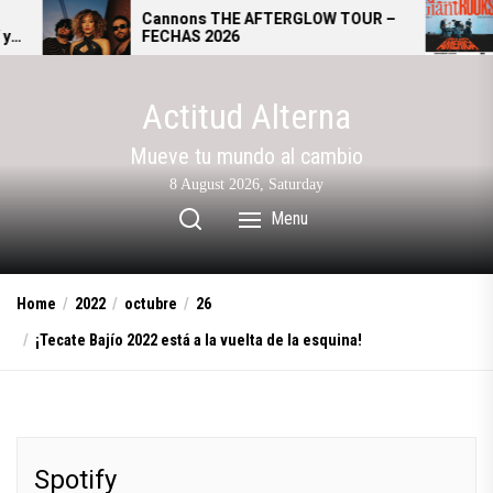
Skip
Cannons THE AFTERGLOW TOUR –
Giant Roo
FECHAS 2026
se convier
to
alternati
the
content
Actitud Alterna
Mueve tu mundo al cambio
8 August 2026, Saturday
Menu
Home
2022
octubre
26
¡Tecate Bajío 2022 está a la vuelta de la esquina!
Spotify