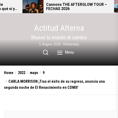
Skip
Cannons THE AFTERGLOW TOUR –
FECHAS 2026
to
the
content
Actitud Alterna
Mueve tu mundo al cambio
5 August 2026, Wednesday
Menu
Home
2022
mayo
9
CARLA MORRISON ¡Tras el éxito de su regreso, anuncia una
segunda noche de El Renacimiento en CDMX!